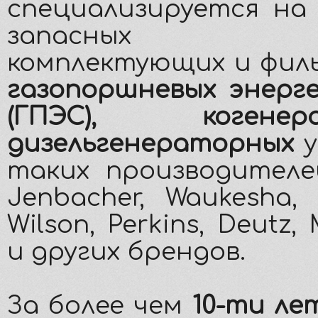
специализируется на
запасных ча
комплектующих и фил
газопоршневых энерг
(ГПЭС), когенера
дизельгенераторных
у
таких производителе
Jenbacher, Waukesha
Wilson, Perkins, Deutz
и других брендов.
За более чем
10-ти ле