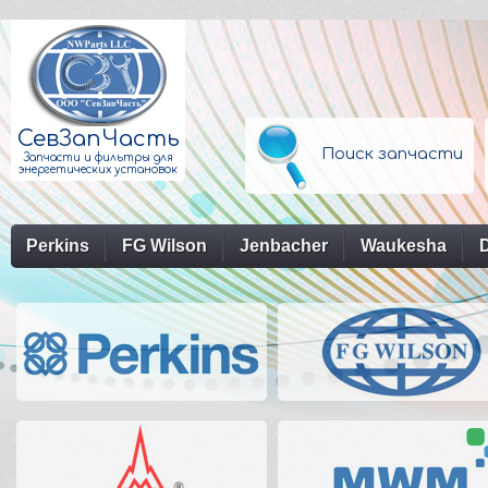
СевЗапЧасть
Поиск запчасти
Запчасти и фильтры для
энергетических установок
Perkins
FG Wilson
Jenbacher
Waukesha