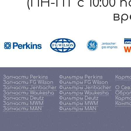
(ПН-ПТ c 10:00 
вр
Запчасти Perkins
Фильтры Perkins
Карт
Запчасти FG Wilson
Фильтры FG Wilson
Запчасти Jenbacher
Фильтры Jenbacher
О Се
Запчасти Waukesha
Фильтры Waukesha
Обрат
Запчасти Deutz
Фильтры Deutz
Карта
Запчасти MWM
Фильтры MWM
Конт
Запчасти MAN
Фильтры MAN