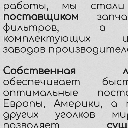
работы, мы ста
поставщиком
запча
фильтров, а 
комплектующих из
заводов производител
Собственная ло
обеспечивает бы
оптимальные пост
Европы, Америки, а 
других уголков м
позволяет
сущ